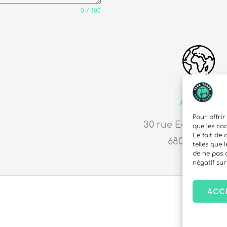
0 / 180
Adresse
Pour offrir
30 rue Edouard R
que les co
Le fait de
68000 Colma
telles que 
de ne pas 
négatif sur
ACC