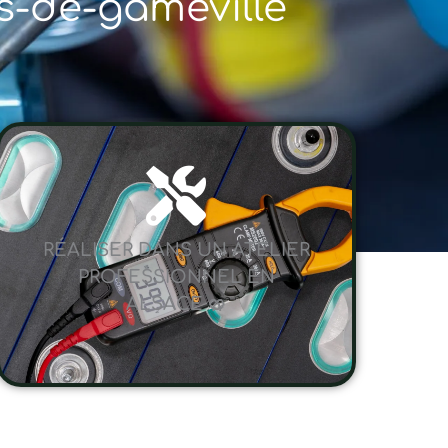
ns-de-gameville
RÉALISER DANS UN ATELIER
PROFESSIONNEL EN
ALSACE 🥨