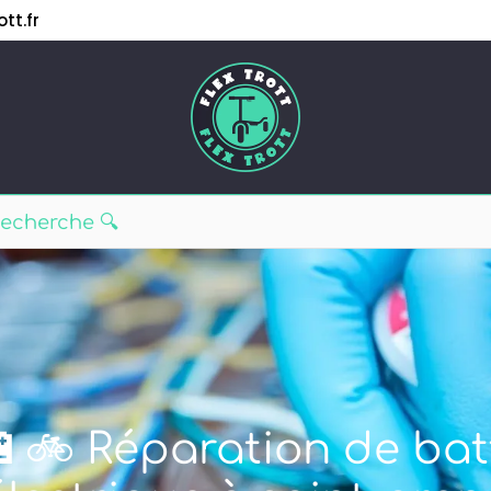
tt.fr
🔋🚲 Réparation de bat