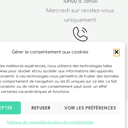
10h00 à 15h00
Mercredi sur rendez-vous
uniquement
Gérer le consentement aux cookies
Téléphone
 les meilleures expériences, nous utilisons des technologies telles
ichard
06 10 15 90 23
okies pour stocker et/ou accéder aux informations des appareils.
 consentir à ces technologies nous permettra de traiter des données
r
le comportement de navigation ou les ID uniques sur ce site. Le fait
consentir ou de retirer son consentement peut avoir un effet
 certaines caractéristiques et fonctions.
EPTER
REFUSER
VOIR LES PRÉFÉRENCES
Politique de cookies
Déclaration de confidentialité