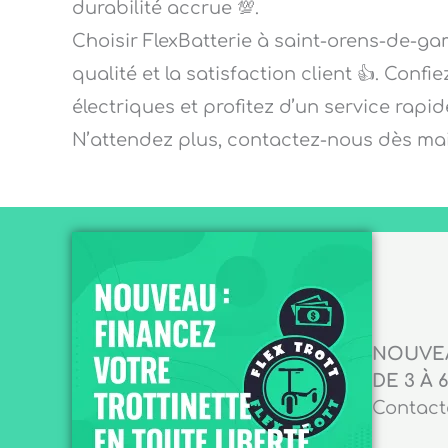
durabilité accrue 💯.
Choisir FlexBatterie à saint-orens-de-game
qualité et la satisfaction client 👍. Conf
électriques et profitez d’un service rapi
N’attendez plus, contactez-nous dès mai
NOUVEA
DE 3 À 6
Contacte