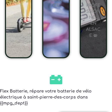
CE
PROFE
SSION
NEL
EN
ALSAC
E 🥨
Flex Batterie, répare votre batterie de vélo
électrique à saint-pierre-des-corps dans
{{mpg_dept}}