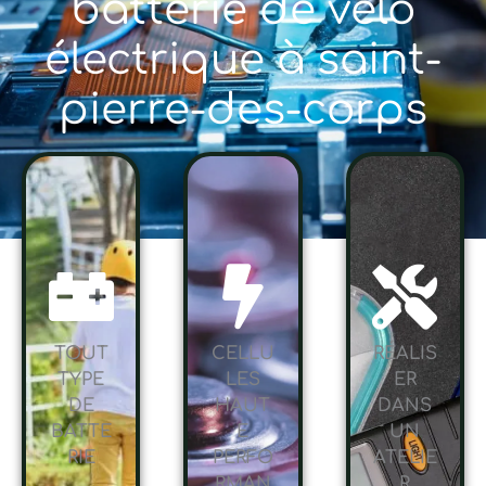
batterie de vélo
électrique à saint-
pierre-des-corps
TOUT
CELLU
RÉALIS
TYPE
LES
ER
DE
HAUT
DANS
BATTE
E
UN
RIE
PERFO
ATELIE
RMAN
R