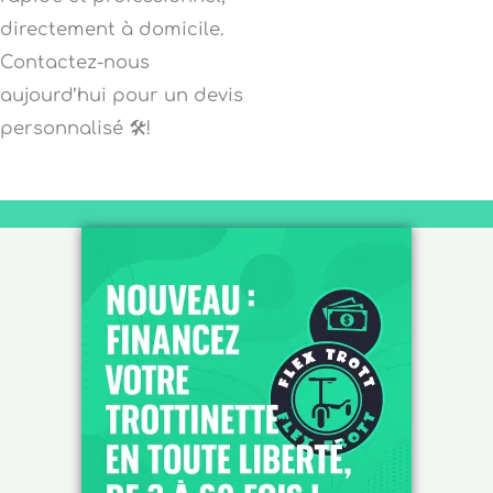
directement à domicile.
Contactez-nous
aujourd’hui pour un devis
personnalisé 🛠️!