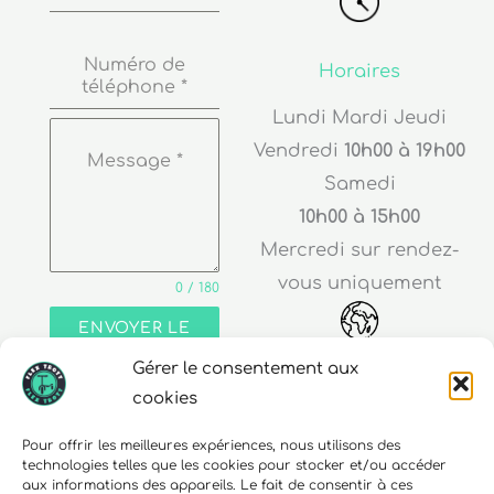
Numéro de
Horaires
téléphone
*
Lundi Mardi Jeudi
Vendredi
10h00 à 19h00
Message
*
Samedi
10h00 à 15h00
Mercredi sur rendez-
vous uniquement
0 / 180
ENVOYER LE
MESSAGE
Gérer le consentement aux
Adresse
cookies
30 rue Edouard Richard
Pour offrir les meilleures expériences, nous utilisons des
technologies telles que les cookies pour stocker et/ou accéder
68000 Colmar
aux informations des appareils. Le fait de consentir à ces