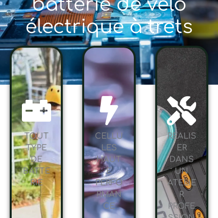
batterie de vélo
électrique à trets
TOUT
CELLU
RÉALIS
TYPE
LES
ER
DE
HAUT
DANS
BATTE
E
UN
RIE
PERFO
ATELIE
RMAN
R
CE
PROFE