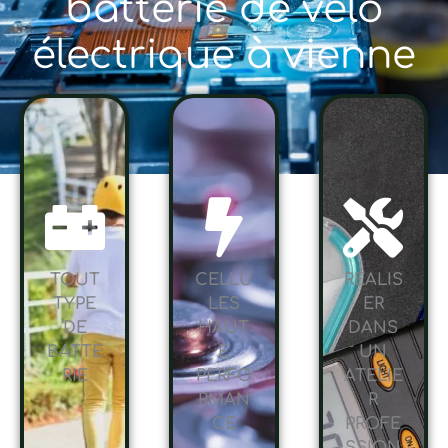
batterie de vélo
électrique à vienne
TOUT
CELLU
RÉALIS
TYPE
LES
ER
DE
HAUT
DANS
BATTE
E
UN
RIE
PERFO
ATELIE
RMAN
R
CE
PROFE