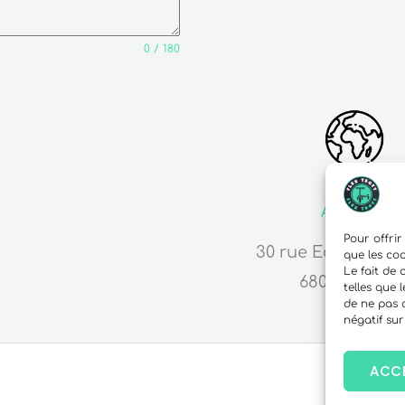
0 / 180
Adresse
Pour offrir
30 rue Edouard R
que les co
Le fait de
68000 Colma
telles que 
de ne pas 
négatif sur
ACC