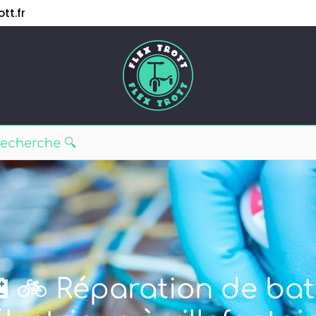
tt.fr
🔋🚲 Réparation de bat