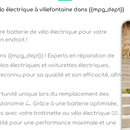
élo électrique à villefontaine dans {{mpg_dept}}
re batterie de vélo électrique pour votre
n endroit !
ans {{mpg_dept}} ! Experts en réparation de
élos électriques et voiturettes électriques,
reconnu pour sa qualité et son efficacité, afin
ortunité unique lors du remplacement des
autonomie 🛴. Grâce à une batterie optimisée,
vec votre trottinette ou vélo électrique 🚴‍♀️.
alité pour une performance maximale et une