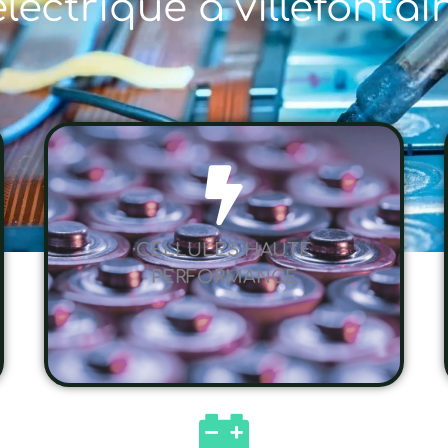
électrique à villefontai
CELLULES HAUTE
PERFORMANCE