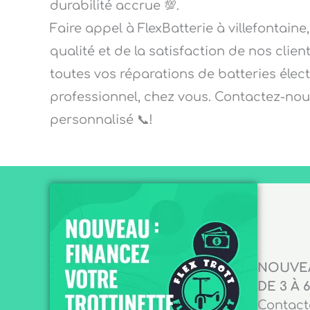
durabilité accrue 💯.
Faire appel à FlexBatterie à villefontaine
qualité et de la satisfaction de nos clien
toutes vos réparations de batteries élect
professionnel, chez vous. Contactez-nou
personnalisé 📞!
NOUVEA
DE 3 À 6
Contacte