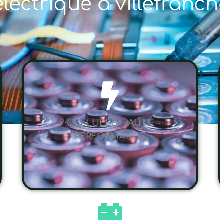
électrique à villefran
CELLULES HAUTE
PERFORMANCE