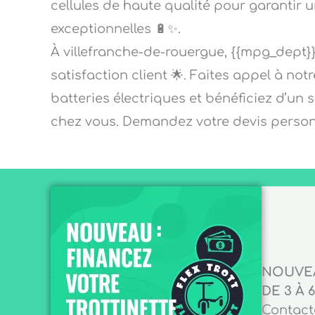
cellules de haute qualité pour garantir 
exceptionnelles 🔋✨.
À villefranche-de-rouergue, {{mpg_dept}}
satisfaction client 🌟. Faites appel à not
batteries électriques et bénéficiez d’un 
chez vous. Demandez votre devis personn
NOUVEA
DE 3 À 6
Contacte