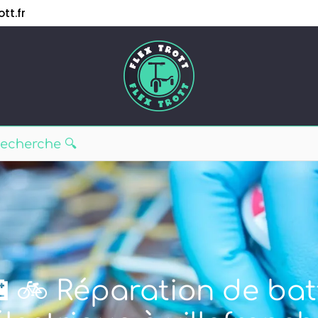
tt.fr
🔋🚲 Réparation de bat