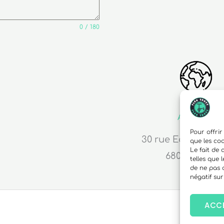
0 / 180
Adresse
Pour offrir
30 rue Edouard R
que les co
Le fait de
68000 Colma
telles que 
de ne pas 
négatif sur
ACC