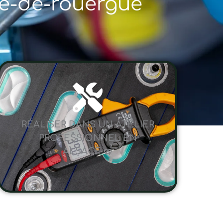
che-de-rouergue
RÉALISER DANS UN ATELIER
PROFESSIONNEL EN
ALSACE 🥨